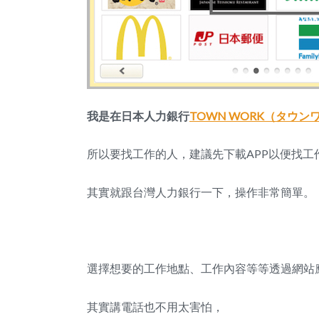
我是在日本人力銀行
TOWN WORK（タウン
所以要找工作的人，建議先下載APP以便找工
其實就跟台灣人力銀行一下，操作非常簡單。
選擇想要的工作地點、工作內容等等透過網站
其實講電話也不用太害怕，