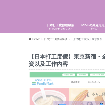
日本打工度假經驗談
MISOの到處走走
JP WORKING HOLIDAY
TRAVEL
日本｜JAPAN
台灣｜TAIWAN
香港｜HONGKO
HOME
日本打工度假經驗談
【日本打工度假】東京新宿・
【日本打工度假】東京新宿・
資以及工作內容