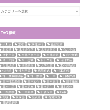
TAG 標籤
pickup
京都
京都旅行
住宿推薦
北海道
北海道住宿
北海道旅遊
台北中山
台北住宿
台北平價住宿
台北旅遊
台北飯店
台日夫婦
台日戀愛
台日文化
台日生活
台日結婚
國際戀愛
大研生醫
工作經驗談
快時尚
性別平等
應用程式
打工度假
打工度假經驗談
打工換宿
日本
日本住宿
日本打工度假
日本文化
日本旅行
日本旅遊
日本生活
日本男友
日本男生
日本老公
日本藥妝
日本觀察
日語學習
時事
札幌
異國戀
葉黃素
香港旅遊
黃斑部病變