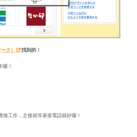
ワーク）
找到的！
作囉！
應徵工作，之後就等著接電話就好囉！