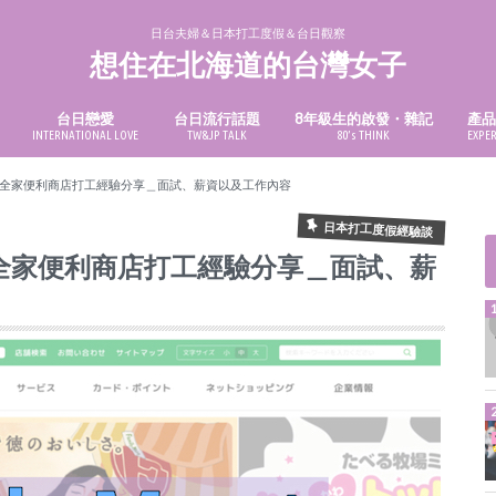
日台夫婦＆日本打工度假＆台日觀察
想住在北海道的台灣女子
台日戀愛
台日流行話題
8年級生的啟發・雜記
產
INTERNATIONAL LOVE
TW&JP TALK
80’s THINK
EXPE
NG
台日戀愛【交往】
台日戀愛【結婚】
育兒經驗紀錄
心得｜ 電影・戲劇・小說
美妝
3C
好吃
全家便利商店打工經驗分享＿面試、薪資以及工作內容
日本打工度假經驗談
全家便利商店打工經驗分享＿面試、薪