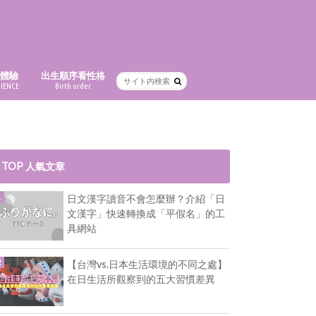
品體驗
出生順序看性格
RIENCE
Birth order
・保養
・生活用品
・好喝
TOP 人氣文章
日文漢字讀音不會怎麼辦？介紹「日
文漢字」快速轉換成「平假名」的工
具網站
【台灣vs.日本生活環境的不同之處】
在日生活所觀察到的五大習慣差異